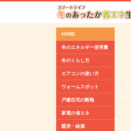
HOME
冬のエネルギー使用量
冬のくらし方
エアコンの使い方
ウォームスポット
戸建住宅の断熱
家電の省エネ
暖房・給湯