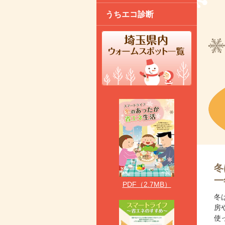
うちエコ診断
冬
一
PDF（2.7MB）
冬
房
使