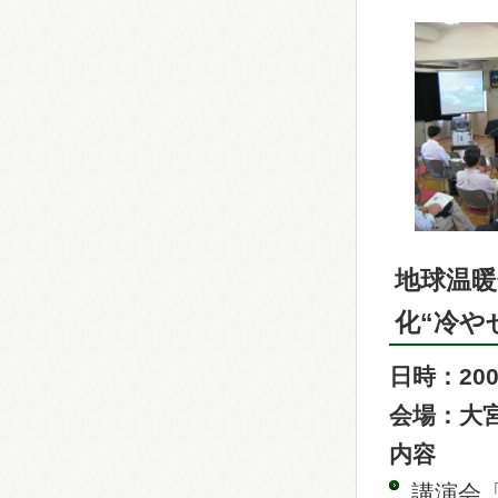
地球温暖
化“冷や
日時：20
会場：大
内容
講演会「Ar