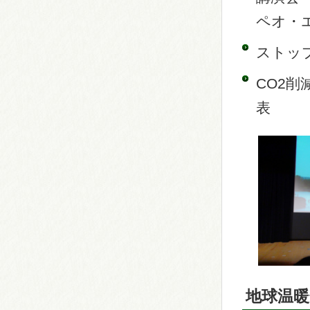
ペオ・
ストッ
CO2
表
地球温暖