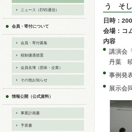
う そ
ニュース（ENS通信）
日時：200
会員・寄付について
会場：コム
内容
会員・寄付募集
講演会
税制優遇措置
丹葉 
会員名簿（団体・企業）
事例発
その他お知らせ
展示会
情報公開（公式資料）
事業計画書
予算書