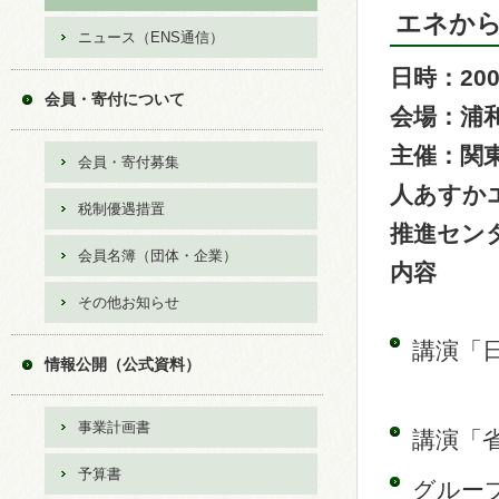
エネか
ニュース（ENS通信）
日時：200
会員・寄付について
会場：浦
主催：関
会員・寄付募集
人あすか
税制優遇措置
推進セン
会員名簿（団体・企業）
内容
その他お知らせ
講演「
情報公開（公式資料）
事業計画書
講演「
予算書
グルー