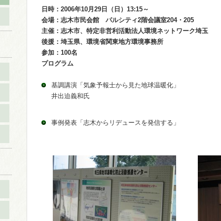
日時：2006年10月29日（日）13:15～
会場：志木市民会館 パルシティ2階会議室204・205
主催：志木市、特定非営利活動法人環境ネットワーク埼玉
後援：埼玉県、環境省関東地方環境事務所
参加：100名
プログラム
基調講演「気象予報士から見た地球温暖化」
井出迫義和氏
事例発表「志木からリデュースを発信する」