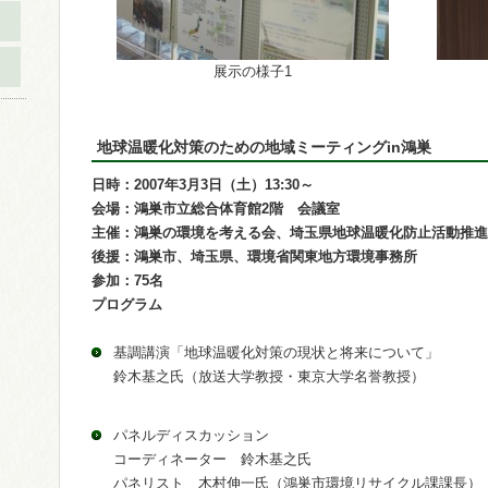
展示の様子1
地球温暖化対策のための地域ミーティングin鴻巣
日時：2007年3月3日（土）13:30～
会場：鴻巣市立総合体育館2階 会議室
主催：鴻巣の環境を考える会、埼玉県地球温暖化防止活動推進
後援：鴻巣市、埼玉県、環境省関東地方環境事務所
参加：75名
プログラム
基調講演「地球温暖化対策の現状と将来について」
鈴木基之氏（放送大学教授・東京大学名誉教授）
パネルディスカッション
コーディネーター 鈴木基之氏
パネリスト 木村伸一氏（鴻巣市環境リサイクル課課長）