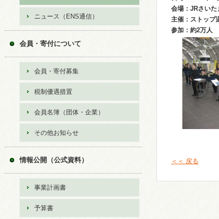
会場：JRさい
ニュース（ENS通信）
主催：ストップ温
参加：約2万人
会員・寄付について
会員・寄付募集
税制優遇措置
会員名簿（団体・企業）
その他お知らせ
情報公開（公式資料）
＜＜ 戻る
事業計画書
予算書