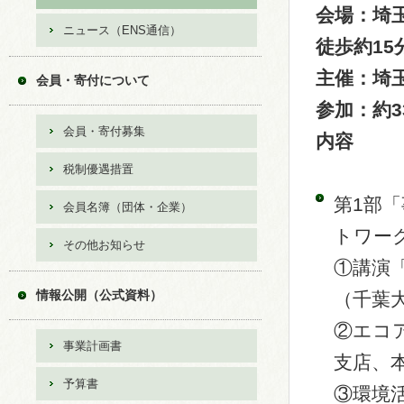
会場：埼
ニュース（ENS通信）
徒歩約15
主催：埼
会員・寄付について
参加：約3
会員・寄付募集
内容
税制優遇措置
第1部
会員名簿（団体・企業）
トワー
その他お知らせ
①講演
情報公開（公式資料）
（千葉
②エコ
事業計画書
支店、
予算書
③環境