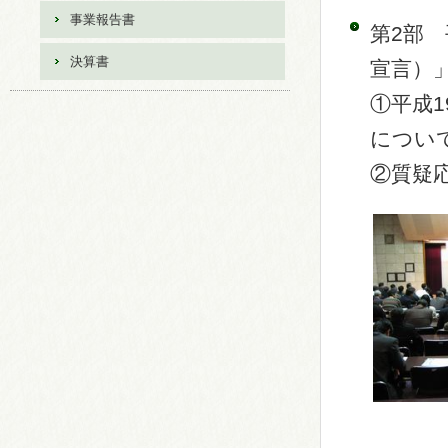
事業報告書
第2部
決算書
宣言）
①平成
につい
②質疑