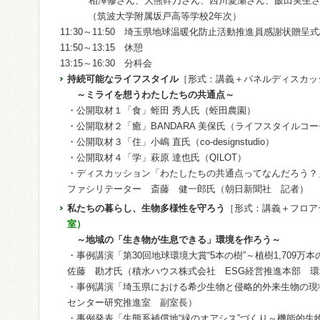
相澤修さん、大熊幹乃さん、西川愛瀬さん、飯田実生さ
（筑波大学附属坂戸高等学校2年次）
11:30～11:50 埼玉県地球温暖化防止活動推進員感謝状贈
11:50～13:15 休憩
13:15～16:30 分科会
持続可能なライフスタイル
［形式：講義＋パネルディスカッ
～ミライを想うわたしたちの共通点～
・公開取材１「食」蛭田 秀人氏（蛭田農園）
・公開取材２「癒」BANDARA 美保氏（ライフスタイルコ
・公開取材３「住」小嶋 直氏（co-designstudio）
・公開取材４「学」萩原 達也氏（QILOT）
・ディスカッション「わたしたちの共通点ってなんだろう？
ファシリテーター 斎藤 健一郎氏（朝日新聞社 記者）
私たちの暮らし、生物多様性を守ろう
［形式：講義＋フロア
室）
～地域の「生き物が生息できる」環境を作ろう～
・事例講演「第30回地球環境大賞“5本の樹”～植樹1,709
佐藤 勘才氏（積水ハウス株式会社 ESG経営推進本部 
・事例講演「埼玉県における希少生物と侵略的外来生物の現
センター研究推進室 副室長）
・事例発表「生態系補償地“緑のオアシス”づくり～機能的生