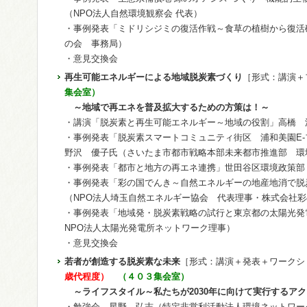
（NPO法人自然環境観察会 代表）
・事例発表「ミドリシジミの復活作戦～食草の植樹から復活
の会 事務局）
・意見交換会
再生可能エネルギーによる地域脱炭素づくり
［形式：講演＋
集会室）
～地域で再エネを普及拡大するための方策は！～
・講演「脱炭素と再生可能エネルギー～地域の役割」高橋 
・事例発表「脱炭素スマートコミュニティ街区 浦和美園E
野沢 優子氏（さいたま市都市戦略本部未来都市推進部 環
・事例発表「都市と地方の再エネ連携」世田谷区環境政策部
・事例発表「彩の国でんき～自然エネルギーの地産地消で脱
（NPO法人埼玉自然エネルギー協会 代表理事・株式会社
・事例発表「地域発・脱炭素戦略の試行と東京都の太陽光発
NPO法人太陽光発電所ネットワーク理事）
・意見交換会
若者が創造する脱炭素な未来
［形式：講演＋発表＋ワークシ
歳代程度）
（４０３集会室）
～ライフスタイル～私たちが2030年に向けて実行するア
・勉強会 星野 弘志（特定非営利活動法人環境ネットワー