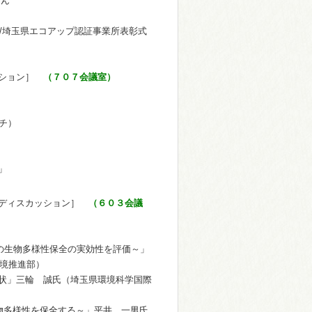
ん
呈式/埼玉県エコアップ認証事業所表彰式
ション］
（７０７会議室）
ーチ）
」
ディスカッション］
（６０３会議
万本の生物多様性保全の実効性を評価～」
環境推進部）
状」三輪 誠氏（埼玉県環境科学国際
物多様性を保全する～」平井 一男氏