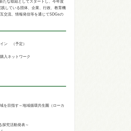
た新たな取組としてスタートし、今年度
実践している団体、企業、行政、教育機
互交流、情報発信等を通じてSDGsの
イン （予定）
購入ネットワーク
な地域を目指す～地域循環共生圏（ローカ
する探究活動発表～