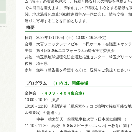
ムin埼玉」の実績を継承し、持続可能な社会の構築を見据え
で４回目を迎えます。 県内において環境を中心とする活動を
関、地球温暖化防止活動推進員等が一同に会し、情報交換、相
達成に寄与することを目的とします。
概要
日時 2022年12月10日（土）10:00～16:30予定
会場 大宮ソニックシティビル 市民ホール・会議室＋オンラ
主催 第４回SDGsエコフォーラムin埼玉実行委員会
共催 埼玉県地球温暖化防止活動推進センター、埼玉グリーン
後援 埼玉県
参加 無料（報告書を希望する方は、送料をご負担ください）
プログラム
（）内は、開催会場
全体会
（４０３・４０４集会室）
10:00～10:10 挨拶
10:10～11:10 基調講演「脱炭素をテコに強靭で持続可能
ルSDGs）の創造～」
中井 徳太郎氏（前環境事務次官（日本製鉄顧問））
11:10～11:30 高校生SDGsスピーチ～エネルギー教育に関