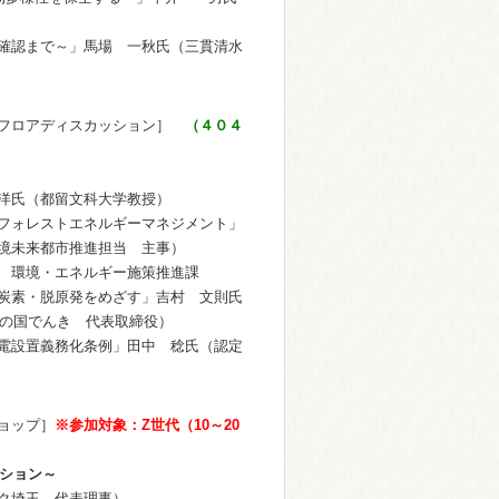
確認まで～」馬場 一秋氏（三貫清水
フロアディスカッション］
（４０４
洋氏（都留文科大学教授）
-フォレストエネルギーマネジメント」
境未来都市推進担当 主事）
 環境・エネルギー施策推進課
炭素・脱原発をめざす」吉村 文則氏
彩の国でんき 代表取締役）
電設置義務化条例」田中 稔氏（認定
ョップ］
※参加対象：Z世代（10～20
クション～
ク埼玉 代表理事）