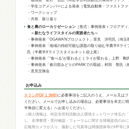
・学生コアメンバーによる発表［電気自動車・ファストファ
・ワークショップ
・共有、振り返り
食と農のローカリゼーション
［形式：事例発表＋フロアディ
～新たなライフスタイルの実践者たち～
・事例発表「OGAWA'Nプロジェクト」里見 洋司氏（埼
・事例発表「地域の持続可能な課題の取り組む半農半Xライ
氏（半農半Xライフスタイルネット@上尾）
・事例発表「“食べる”が変わるとミライが変わる」上野 剛氏（
・事例発表「春日部みどりのPARKでの取組」村田 聖氏（株
・意見交換会
お申込み
チラシ(PDF:1.3MB)
に必要事項をご記入のうえ、メール又はファック
ください。メールでお申し込みの場合は、必要事項を本文に明記のうえ、g
半角@に変える）へお送りください。
［個人情報は、特定非営利活動法人環境ネットワーク埼玉の「
し、名簿整理・受付確認・フォーラムに関する情報提供のみに
広報用カメラが入り、撮影した写真等は関係団体等のHP等に